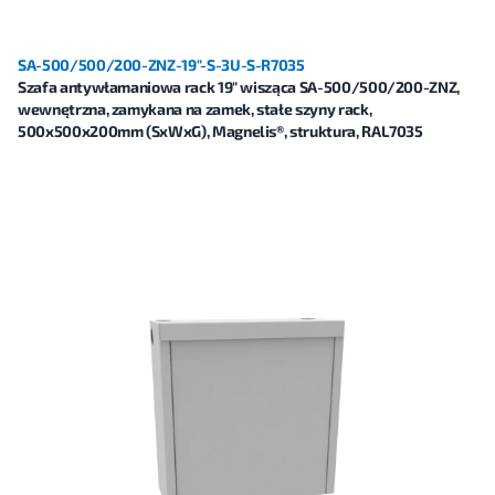
SA-500/500/200-ZNZ-19"-S-3U-S-R7035
Szafa antywłamaniowa rack 19" wisząca SA-500/500/200-ZNZ,
wewnętrzna, zamykana na zamek, stałe szyny rack,
500x500x200mm (SxWxG), Magnelis®, struktura, RAL7035