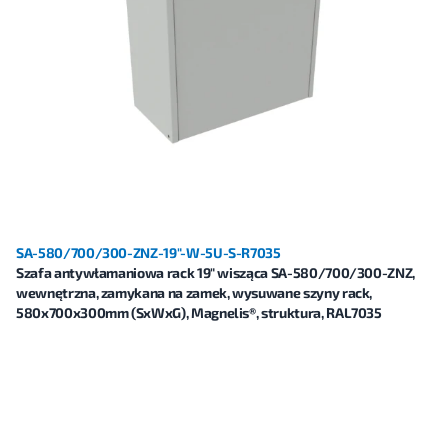
SA-580/700/300-ZNZ-19"-W-5U-S-R7035
Szafa antywłamaniowa rack 19" wisząca SA-580/700/300-ZNZ,
wewnętrzna, zamykana na zamek, wysuwane szyny rack,
580x700x300mm (SxWxG), Magnelis®, struktura, RAL7035