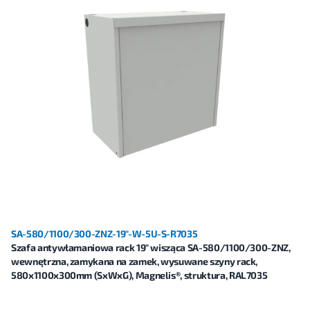
SA-580/1100/300-ZNZ-19"-W-5U-S-R7035
Szafa antywłamaniowa rack 19" wisząca SA-580/1100/300-ZNZ,
wewnętrzna, zamykana na zamek, wysuwane szyny rack,
580x1100x300mm (SxWxG), Magnelis®, struktura, RAL7035