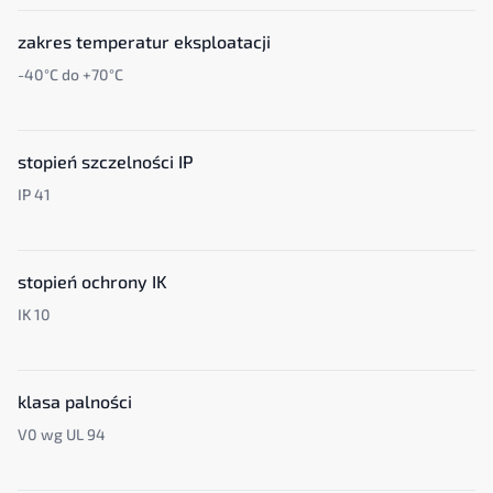
zakres temperatur eksploatacji
-40°C do +70°C
stopień szczelności IP
IP 41
stopień ochrony IK
IK 10
klasa palności
V0 wg UL 94