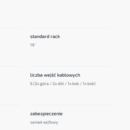
standard rack
19"
liczba wejść kablowych
6 (2x góra / 2x dół / 1x bok / 1x bok)
zabezpieczenie
zamek sejfowy