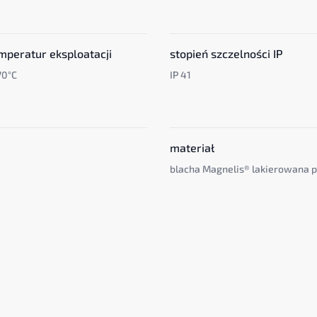
mperatur eksploatacji
stopień szczelności IP
70°C
IP 41
materiał
blacha Magnelis® lakierowana 