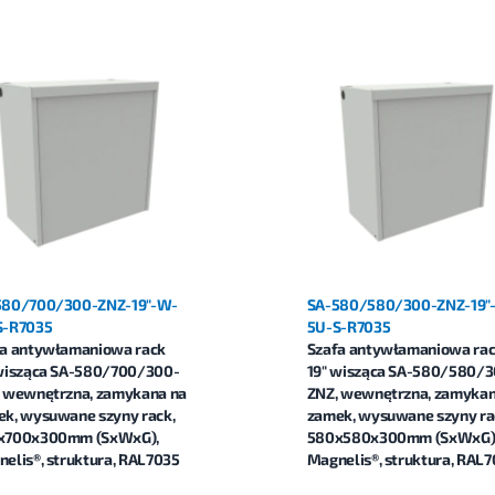
580/700/300-ZNZ-19"-W-
SA-580/580/300-ZNZ-19"
S-R7035
5U-S-R7035
fa antywłamaniowa rack
Szafa antywłamaniowa ra
wisząca SA-580/700/300-
19" wisząca SA-580/580/3
 wewnętrzna, zamykana na
ZNZ, wewnętrzna, zamykan
k, wysuwane szyny rack,
zamek, wysuwane szyny ra
x700x300mm (SxWxG),
580x580x300mm (SxWxG)
elis®, struktura, RAL7035
Magnelis®, struktura, RAL