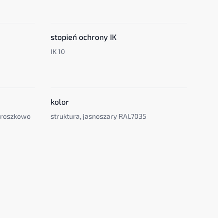
stopień ochrony IK
IK 10
kolor
proszkowo
struktura, jasnoszary RAL7035