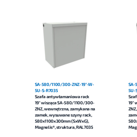
SA-580/1100/300-ZNZ-19"-W-
SA-
5U-S-R7035
5U-
Szafa antywłamaniowa rack
Sza
19" wisząca SA-580/1100/300-
19" 
ZNZ, wewnętrzna, zamykana na
ZNZ,
zamek, wysuwane szyny rack,
zame
580x1100x300mm (SxWxG),
580
Magnelis®, struktura, RAL7035
Magn