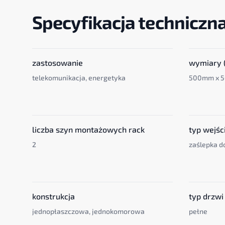
Specyfikacja techniczn
zastosowanie
wymiary (
telekomunikacja, energetyka
500mm x 
liczba szyn montażowych rack
typ wejśc
2
zaślepka d
konstrukcja
typ drzwi
jednopłaszczowa, jednokomorowa
pełne