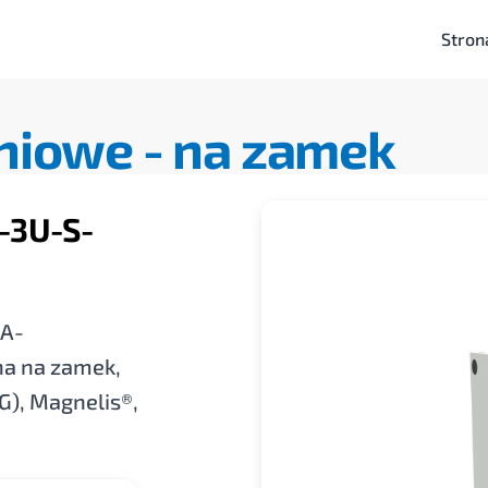
Stron
niowe -
na zamek
-3U-S-
SA-
a na zamek,
), Magnelis®,