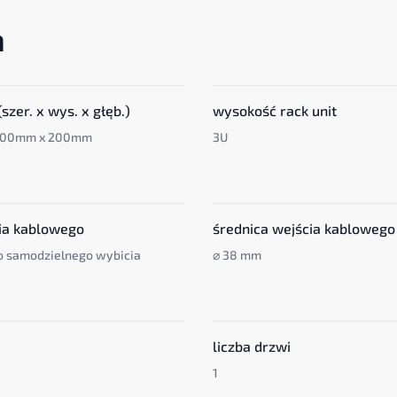
a
szer. x wys. x głęb.)
wysokość rack unit
500mm x 200mm
3U
ia kablowego
średnica wejścia kablowego
o samodzielnego wybicia
⌀ 38 mm
liczba drzwi
1