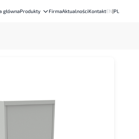
a główna
Produkty
Firma
Aktualności
Kontakt
EN
|
PL