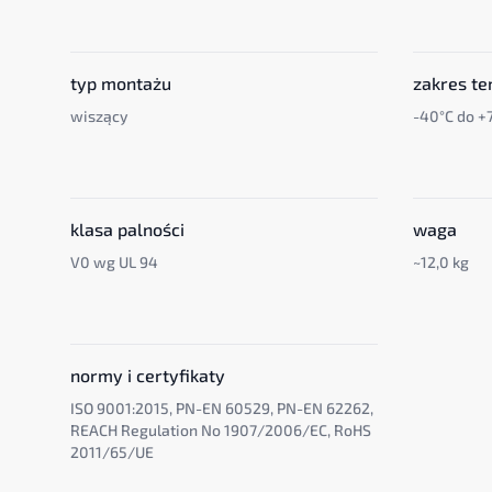
typ montażu
zakres te
wiszący
-40°C do +
klasa palności
waga
V0 wg UL 94
~12,0 kg
normy i certyfikaty
ISO 9001:2015, PN-EN 60529, PN-EN 62262,
REACH Regulation No 1907/2006/EC, RoHS
2011/65/UE