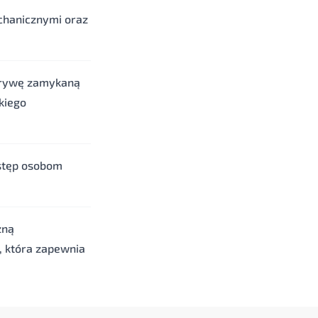
chanicznymi oraz
krywę zamykaną
kiego
stęp osobom
zną
, która zapewnia