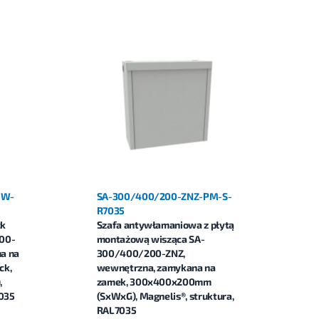
-W-
SA-300/400/200-ZNZ-PM-S-
R7035
ck
Szafa antywłamaniowa z płytą
00-
montażową wisząca SA-
a na
300/400/200-ZNZ,
ck,
wewnętrzna, zamykana na
,
zamek, 300x400x200mm
7035
(SxWxG), Magnelis®, struktura,
RAL7035