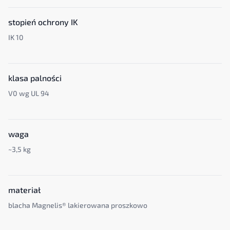
stopień ochrony IK
IK 10
klasa palności
V0 wg UL 94
waga
~3,5 kg
materiał
blacha Magnelis® lakierowana proszkowo