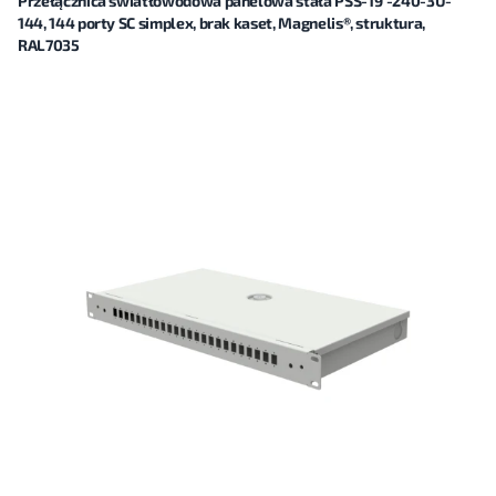
Przełącznica światłowodowa panelowa stała PSS-19"-240-3U-
144, 144 porty SC simplex, brak kaset, Magnelis®, struktura,
RAL7035