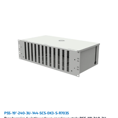
PSS-19"-240-3U-144-SCS-0K3-S-R7035