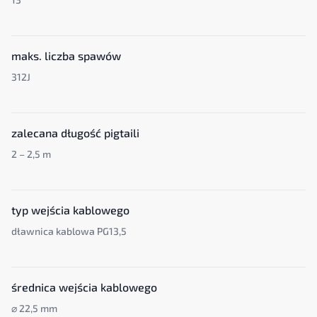
maks. liczba spawów
312J
zalecana długość pigtaili
2 – 2,5 m
typ wejścia kablowego
dławnica kablowa PG13,5
średnica wejścia kablowego
⌀ 22,5 mm