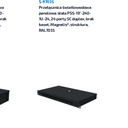
S-R7035
wa
Przełącznica światłowodowa
0-
panelowa stała PSS-19"-240-
brak
1U-24, 24 porty SC duplex, brak
,
kaset, Magnelis®, struktura,
RAL7035