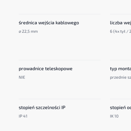
średnica wejścia kablowego
liczba we
⌀ 22,5 mm
6 (4x tył / 
prowadnice teleskopowe
typ mont
NIE
przednie s
stopień szczelności IP
stopień o
IP 41
IK 10