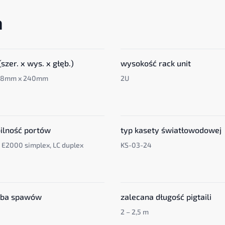
a
szer. x wys. x głęb.)
wysokość rack unit
88mm x 240mm
2U
ilność portów
typ kasety światłowodowej
, E2000 simplex, LC duplex
KS-03-24
czba spawów
zalecana długość pigtaili
2 – 2,5 m