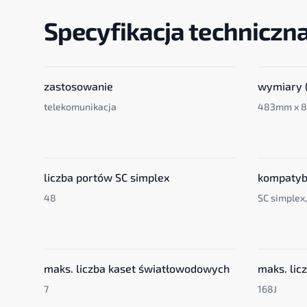
Specyfikacja techniczn
zastosowanie
wymiary (
telekomunikacja
483mm x 
liczba portów SC simplex
kompatyb
48
SC simplex
maks. liczba kaset światłowodowych
maks. li
7
168J