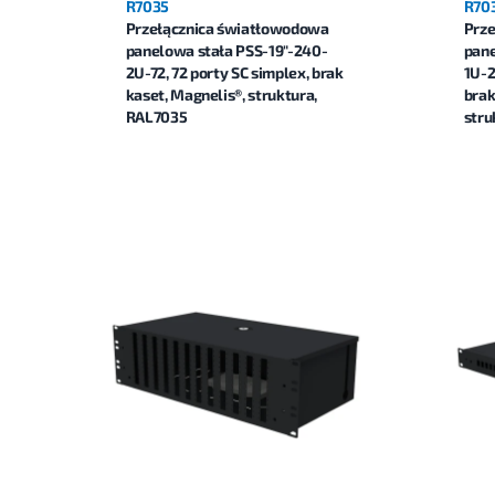
R7035
R70
Przełącznica światłowodowa
Prze
panelowa stała PSS-19"-240-
pane
2U-72, 72 porty SC simplex, brak
1U-2
kaset, Magnelis®, struktura,
brak
RAL7035
stru