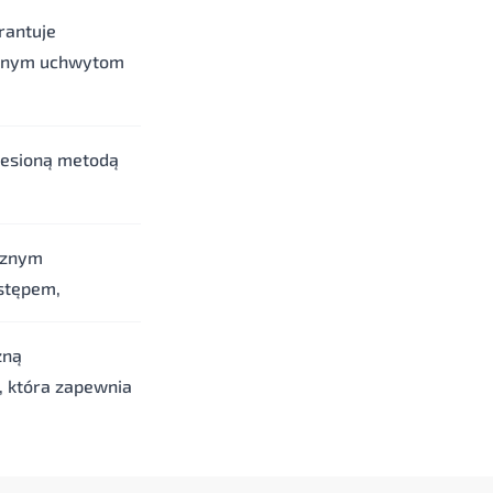
rantuje
owanym uchwytom
iesioną metodą
cznym
stępem,
zną
, która zapewnia