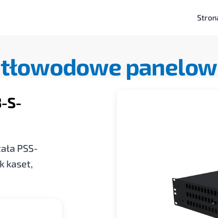
Stron
iatłowodowe panelow
-S-
ała PSS-
k kaset,