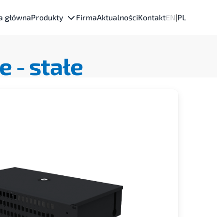
a główna
Produkty
Firma
Aktualności
Kontakt
EN
|
PL
e -
stałe