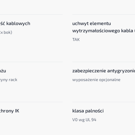
jść kablowych
uchwyt elementu
wytrzymałościowego kabla 
2x bok)
TAK
ażu
zabezpieczenie antygryzon
zyny rack
wyposażenie opcjonalne
chrony IK
klasa palności
V0 wg UL 94