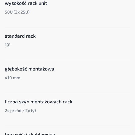
wysokość rack unit
50U (2x 25U)
standard rack
19"
głębokość montażowa
410 mm
liczba szyn montażowych rack
2x przód / 2x tył
typ wejścia kablowego