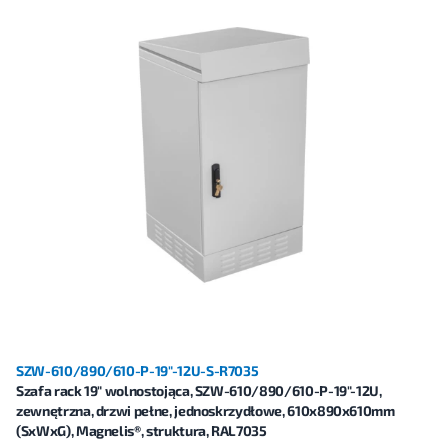
SZW-610/890/610-P-19"-12U-S-R7035
Szafa rack 19" wolnostojąca, SZW-610/890/610-P-19"-12U,
zewnętrzna, drzwi pełne, jednoskrzydłowe, 610x890x610mm
(SxWxG), Magnelis®, struktura, RAL7035