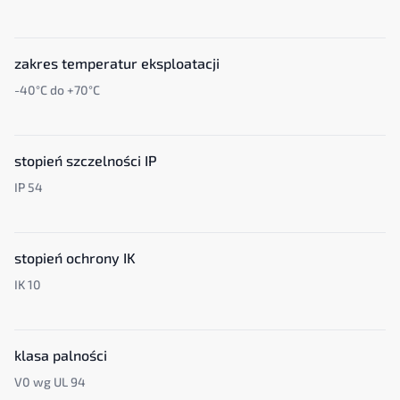
zakres temperatur eksploatacji
-40°C do +70°C
stopień szczelności IP
IP 54
stopień ochrony IK
IK 10
klasa palności
V0 wg UL 94