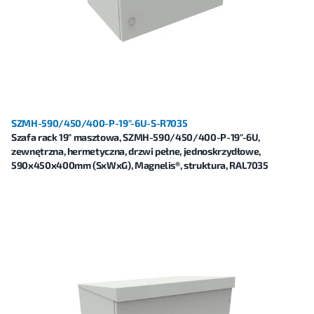
SZMH-590/450/400-P-19"-6U-S-R7035
Szafa rack 19" masztowa, SZMH-590/450/400-P-19"-6U,
zewnętrzna, hermetyczna, drzwi pełne, jednoskrzydłowe,
590x450x400mm (SxWxG), Magnelis®, struktura, RAL7035