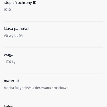
stopień ochrony IK
IK 10
klasa palności
V0 wg UL 94
waga
~17,0 kg
materiał
blacha Magnelis® lakierowana proszkowo
kolor