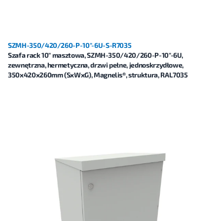
SZMH-350/420/260-P-10"-6U-S-R7035
Szafa rack 10" masztowa, SZMH-350/420/260-P-10"-6U,
zewnętrzna, hermetyczna, drzwi pełne, jednoskrzydłowe,
350x420x260mm (SxWxG), Magnelis®, struktura, RAL7035