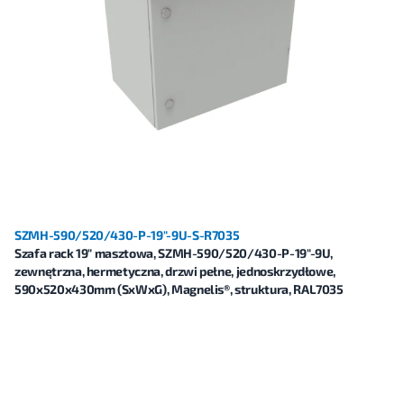
SZMH-590/520/430-P-19"-9U-S-R7035
Szafa rack 19" masztowa, SZMH-590/520/430-P-19"-9U,
zewnętrzna, hermetyczna, drzwi pełne, jednoskrzydłowe,
590x520x430mm (SxWxG), Magnelis®, struktura, RAL7035