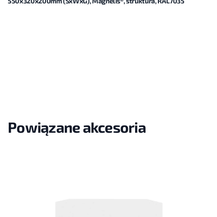
550x320x200mm (SxWxG), Magnelis®, struktura, RAL7035
Powiązane akcesoria