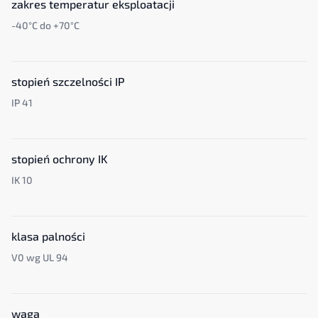
zakres temperatur eksploatacji
-40°C do +70°C
stopień szczelności IP
IP 41
stopień ochrony IK
IK 10
klasa palności
V0 wg UL 94
waga