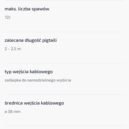
maks. liczba spawów
72J
zalecana długość pigtaili
2 – 2,5 m
typ wejścia kablowego
zaślepka do samodzielnego wybicia
średnica wejścia kablowego
⌀ 38 mm