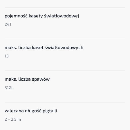
pojemność kasety światłowodowej
24J
maks. liczba kaset światłowodowych
13
maks. liczba spawów
312J
zalecana długość pigtaili
2 – 2,5 m