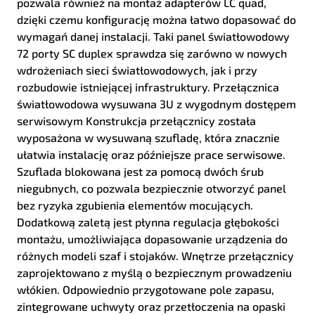
pozwala również na montaż adapterów LC quad,
dzięki czemu konfigurację można łatwo dopasować do
wymagań danej instalacji. Taki panel światłowodowy
72 porty SC duplex sprawdza się zarówno w nowych
wdrożeniach sieci światłowodowych, jak i przy
rozbudowie istniejącej infrastruktury. Przełącznica
światłowodowa wysuwana 3U z wygodnym dostępem
serwisowym Konstrukcja przełącznicy została
wyposażona w wysuwaną szufladę, która znacznie
ułatwia instalację oraz późniejsze prace serwisowe.
Szuflada blokowana jest za pomocą dwóch śrub
niegubnych, co pozwala bezpiecznie otworzyć panel
bez ryzyka zgubienia elementów mocujących.
Dodatkową zaletą jest płynna regulacja głębokości
montażu, umożliwiająca dopasowanie urządzenia do
różnych modeli szaf i stojaków. Wnętrze przełącznicy
zaprojektowano z myślą o bezpiecznym prowadzeniu
włókien. Odpowiednio przygotowane pole zapasu,
zintegrowane uchwyty oraz przetłoczenia na opaski