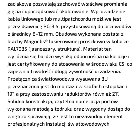
zaciskowe pozwalają zachować właściwe promienie
gięcia i uporządkować okablowanie. Wprowadzenie
kabla liniowego lub multipatchcordu możliwe jest
przez dławnicę PG13,5, przystosowaną do przewodów
o średnicy 8–12 mm. Obudowa wykonana została z
blachy Magnelis® lakierowanej proszkowo w kolorze
RAL7035 (jasnoszary, struktura). Materiał ten
wyróżnia się bardzo wysoką odpornością na korozję i
jest certyfikowany do stosowania w środowisku C5, co
zapewnia trwałość i długą żywotność urządzenia.
Przełącznica światłowodowa wysuwana 3U
przeznaczona jest do montażu w szafach i stojakach
19", a przy zastosowaniu reduktorów również 21".
Solidna konstrukcja, czytelna numeracja portów
wykonana metodą sitodruku oraz wygodny dostęp do
wnętrza sprawiają, że jest to niezawodny element
profesjonalnych instalacji światłowodowych.