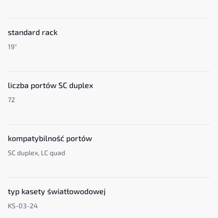
standard rack
19"
liczba portów SC duplex
72
kompatybilność portów
SC duplex, LC quad
typ kasety światłowodowej
KS-03-24