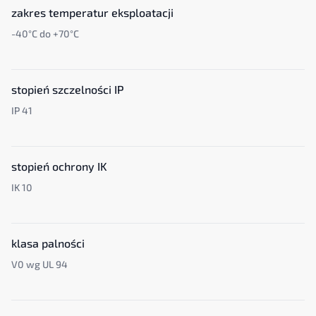
zakres temperatur eksploatacji
-40°C do +70°C
stopień szczelności IP
IP 41
stopień ochrony IK
IK 10
klasa palności
V0 wg UL 94