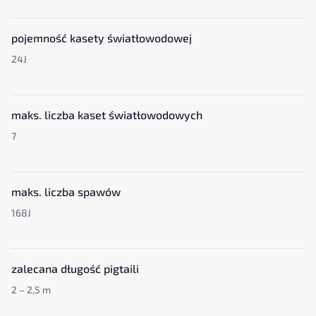
pojemność kasety światłowodowej
24J
maks. liczba kaset światłowodowych
7
maks. liczba spawów
168J
zalecana długość pigtaili
2 – 2,5 m