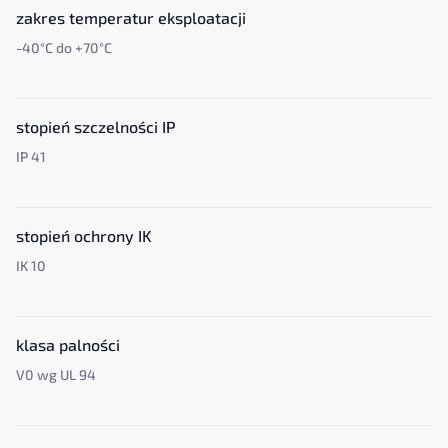
zakres temperatur eksploatacji
-40°C do +70°C
stopień szczelności IP
IP 41
stopień ochrony IK
IK 10
klasa palności
V0 wg UL 94