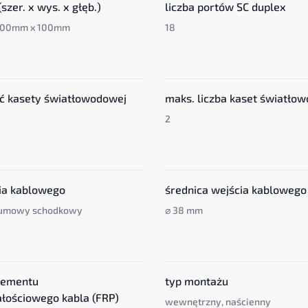
szer. x wys. x głęb.)
liczba portów SC duplex
300mm x 100mm
18
ć kasety światłowodowej
maks. liczba kaset światło
2
ia kablowego
średnica wejścia kablowego
gumowy schodkowy
⌀ 38 mm
lementu
typ montażu
łościowego kabla (FRP)
wewnętrzny, naścienny