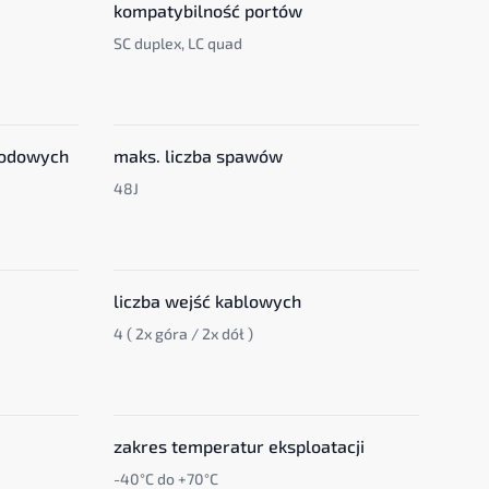
kompatybilność portów
SC duplex, LC quad
wodowych
maks. liczba spawów
48J
liczba wejść kablowych
4 ( 2x góra / 2x dół )
zakres temperatur eksploatacji
-40°C do +70°C