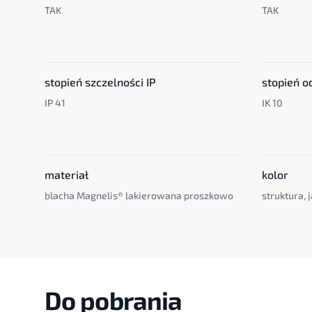
TAK
TAK
stopień szczelności IP
stopień o
IP 41
IK 10
materiał
kolor
blacha Magnelis® lakierowana proszkowo
struktura,
Do pobrania