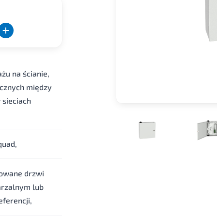
u na ścianie,
icznych między
 sieciach
quad,
mowane drzwi
rzalnym lub
ferencji,