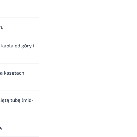
m,
kabla od góry i
na kasetach
ciętą tubą (mid-
,