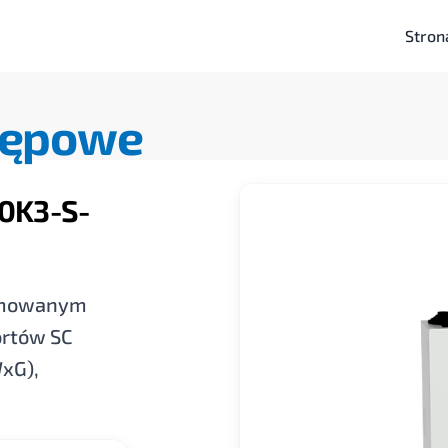
Stron
tępowe
0K3-S-
yjmowanym
rtów SC
xG),