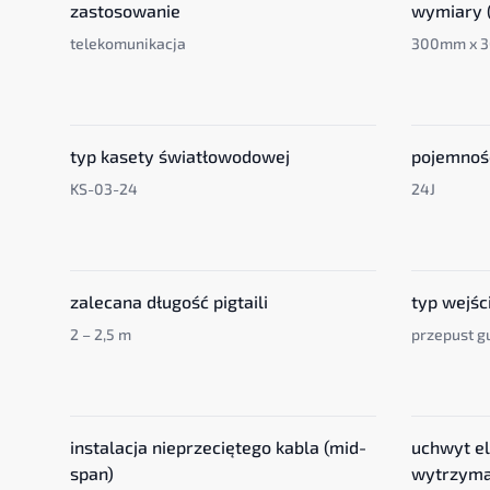
zastosowanie
wymiary (
telekomunikacja
300mm x 
typ kasety światłowodowej
pojemnoś
KS-03-24
24J
zalecana długość pigtaili
typ wejśc
2 – 2,5 m
przepust 
instalacja nieprzeciętego kabla (mid-
uchwyt e
span)
wytrzyma