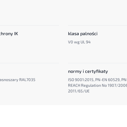
chrony IK
klasa palności
V0 wg UL 94
normy i certyfikaty
 jasnoszary RAL7035
ISO 9001:2015, PN-EN 60529, PN
REACH Regulation No 1907/200
2011/65/UE