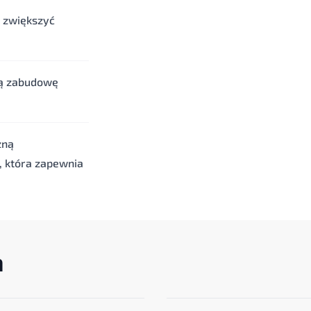
 zwiększyć
ną zabudowę
zną
, która zapewnia
a