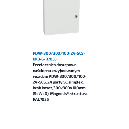
PDW-300/300/100-24-SCS-
0K3-S-R7035
Przełącznica dostępowa
naścienna z wyjmowanym
wsadem PDW-300/300/100-
24-SCS, 24 porty SC simplex,
brak kaset, 300x300x100mm
(SxWxG), Magnelis®, struktura,
RAL7035