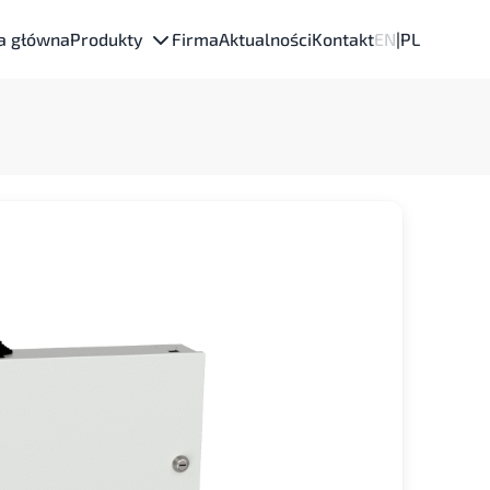
a główna
Produkty
Firma
Aktualności
Kontakt
EN
|
PL