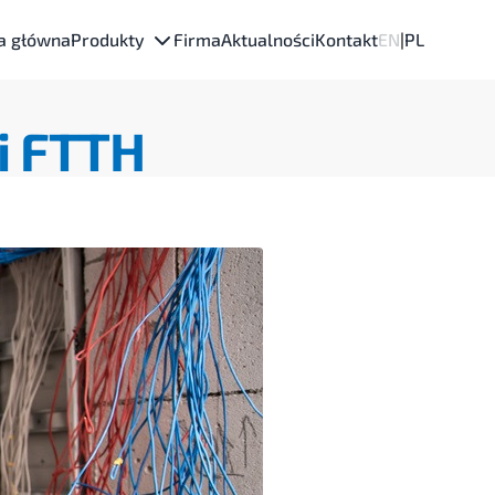
a główna
Produkty
Firma
Aktualności
Kontakt
EN
|
PL
i FTTH