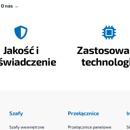
→
O nas
→
Jakość i
Zastosowa
świadczenie
technolog
Szafy
Przełącznice
I
Szafy wewnętrzne
Przełącznice panelowe
S