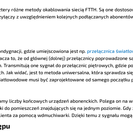
ry różne metody okablowania siecią FTTH. Są one dostosowan
przyłączy z uwzględnieniem kolejnych podłączanych abonentó
ndygnacji, gdzie umiejscowiona jest np.
przełącznica światło
a to, że od głównej (dolnej) przełącznicy poprowadzone są k
ch. Transmitują one sygnał do przełącznic piętrowych, gdzie 
. Jak widać, jest to metoda uniwersalna, która sprawdza si
iatłowodowe musi być zaprojektowane od samego początku p
namy liczby końcowych urządzeń abonenckich. Polega on na 
ki do pomieszczeń znajdujących się na jednym poziomie. Gdy 
ienta za pomocą wdmuchiwarki. Dzięki temu z sygnału mogą
ępu